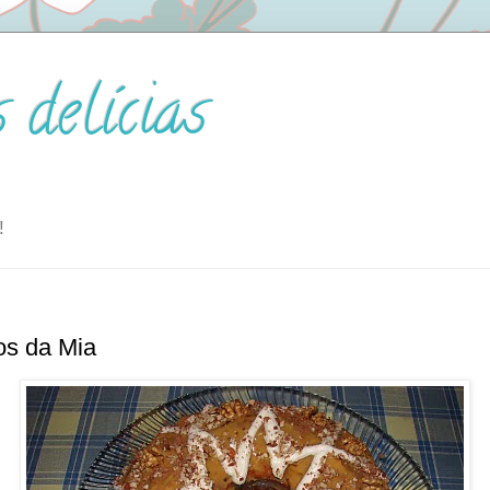
s delícias
!
os da Mia