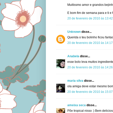
Muitissmo amor e grandos bejinh
E bom fim de semana para e ti e fa
20 de fevereiro de 2010 às 13:42
Unknown
disse...
Querida o teu bolinho ficou fantas
20 de fevereiro de 2010 às 14:17
Anabela
disse...
esse bolo leva muitos ingredient
20 de fevereiro de 2010 às 14:26
maria silva
disse...
ola amiga deve estar mesmo bom 
20 de fevereiro de 2010 às 15:07
ameixa seca
disse...
Põe tropical nisso :) Bem delicio