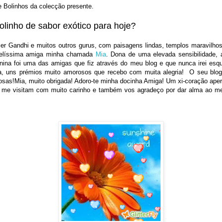
s e Bolinhos da colecção presente.
linho de sabor exótico para hoje?
er Gandhi e muitos outros gurus, com paisagens lindas, templos maravilho
 belíssima amiga minha chamada
Mia
. Dona de uma elevada sensibilidade,
enina foi uma das amigas que fiz através do meu blog e que nunca irei es
ica, uns prémios muito amorosos que recebo com muita alegria! O seu blog 
ciosas!Mia, muito obrigada! Adoro-te minha docinha Amiga! Um xi-coração aper
e me visitam com muito carinho e também vos agradeço por dar alma ao me