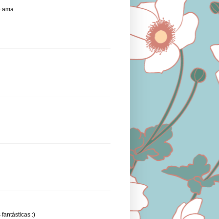
 ama....
fantásticas :)