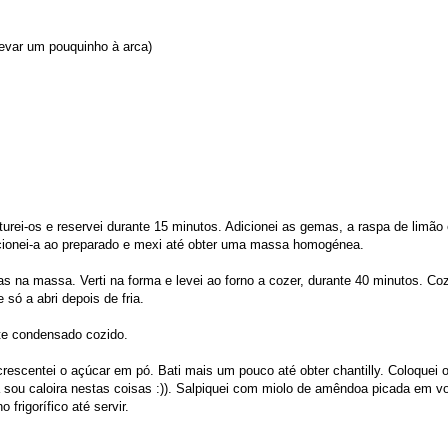
(levar um pouquinho à arca)
turei-os e reservei durante 15 minutos. Adicionei as gemas, a raspa de limão
icionei-a ao preparado e mexi até obter uma massa homogénea.
-as na massa. Verti na forma e levei ao forno a cozer, durante 40 minutos. Co
 só a abri depois de fria.
ite condensado cozido.
acrescentei o açúcar em pó. Bati mais um pouco até obter chantilly. Coloquei 
da sou caloira nestas coisas :)). Salpiquei com miolo de amêndoa picada em v
frigorífico até servir.