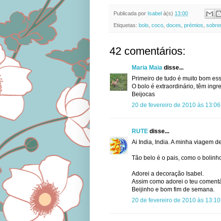
Publicada por
Isabel
à(s)
13:00
Etiquetas:
bolo
,
coco
,
doces
,
prémios
,
sobr
42 comentários:
Maria Maia
disse...
Primeiro de tudo é muito bom ess
O bolo é extraordinário, têm ing
Beijocas
20 de fevereiro de 2010 às 13:06
RUTE
disse...
Ai India, India. A minha viagem 
Tão belo é o pais, como o bolinh
Adorei a decoração Isabel.
Assim como adorei o teu comentár
Beijinho e bom fim de semana.
20 de fevereiro de 2010 às 13:10