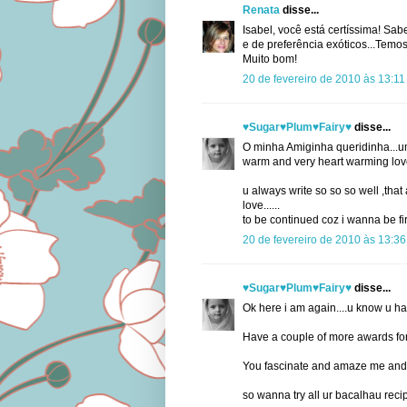
Renata
disse...
Isabel, você está certíssima! Sa
e de preferência exóticos...Temo
Muito bom!
20 de fevereiro de 2010 às 13:11
♥Sugar♥Plum♥Fairy♥
disse...
O minha Amiginha queridinha...um
warm and very heart warming love..
u always write so so so well ,that
love......
to be continued coz i wanna be firs
20 de fevereiro de 2010 às 13:36
♥Sugar♥Plum♥Fairy♥
disse...
Ok here i am again....u know u hav
Have a couple of more awards for u
You fascinate and amaze me and so
so wanna try all ur bacalhau recip