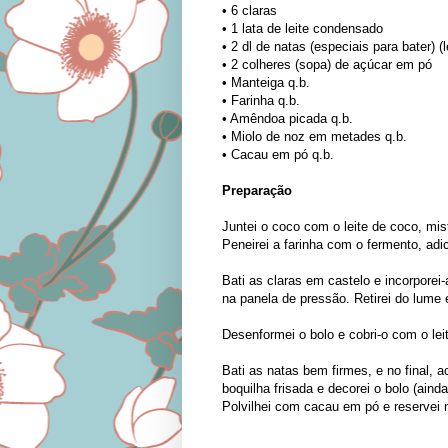
• 6 claras
• 1 lata de leite condensado
• 2 dl de natas (especiais para bater) 
• 2 colheres (sopa) de açúcar em pó
• Manteiga q.b.
• Farinha q.b.
• Amêndoa picada q.b.
• Miolo de noz em metades q.b.
• Cacau em pó q.b.
Preparação
Juntei o coco com o leite de coco, mis
Peneirei a farinha com o fermento, ad
Bati as claras em castelo e incorporei
na panela de pressão. Retirei do lume e
Desenformei o bolo e cobri-o com o le
Bati as natas bem firmes, e no final, 
boquilha frisada e decorei o bolo (ain
Polvilhei com cacau em pó e reservei no 