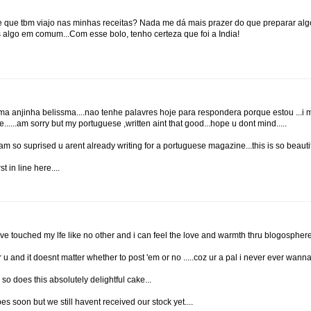
be que tbm viajo nas minhas receitas? Nada me dá mais prazer do que preparar alg
s algo em comum...Com esse bolo, tenho certeza que foi a India!
a anjinha belissma....nao tenhe palavres hoje para respondera porque estou ...i 
....am sorry but my portuguese ,written aint that good...hope u dont mind.....
 am so suprised u arent already writing for a portuguese magazine...this is so beauti
t in line here....
e touched my lfe like no other and i can feel the love and warmth thru blogosphere..
 and it doesnt matter whether to post 'em or no .....coz ur a pal i never ever wanna 
 does this absolutely delightful cake...
es soon but we still havent received our stock yet....